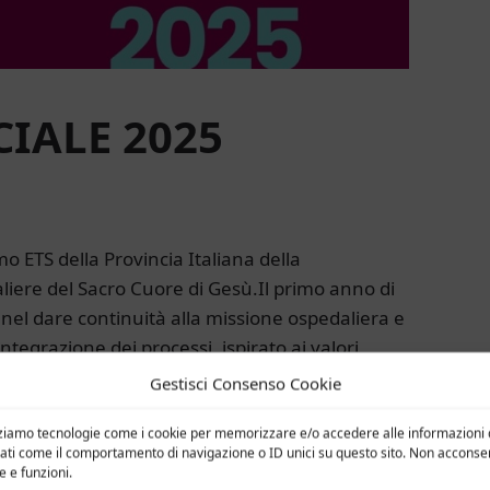
IALE 2025
mo ETS della Provincia Italiana della
iere del Sacro Cuore di Gesù.Il primo anno di
 nel dare continuità alla missione ospedaliera e
tegrazione dei processi, ispirato ai valori
Gestisci Consenso Cookie
lizziamo tecnologie come i cookie per memorizzare e/o accedere alle informazioni d
ati come il comportamento di navigazione o ID unici su questo sito. Non acconsenti
 e funzioni.