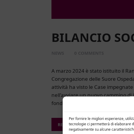
BILANCIO SOC
NEWS
0
COMMENTS
A marzo 2024 è stato istituito il Ra
Congregazione delle Suore Ospedal
attività ha visto le Case impegnate
nell’avviare un nuovo cammino di in
fondanti…
Per fornire le migliori esperienze, uti
tecnologie ci permetterà di elaborare d
READ MORE
negativamente su alcune caratteristiche