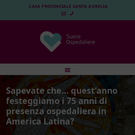
CASA PROVINCIALE SANTA AURELIA
HOME
CHI SIAMO
LA MISSIONE
Sapevate che… quest’anno
LE NOSTRE CASE
festeggiamo i 75 anni di
PROSPETTIVE FUTURE
presenza ospedaliera in
5XPERMILLE
America Latina?