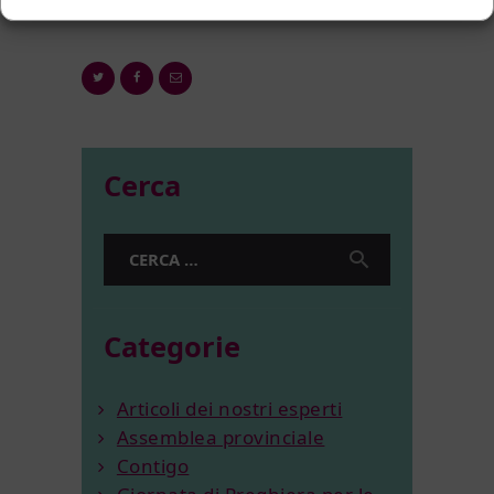
Cerca
Ricerca
per:
Categorie
Articoli dei nostri esperti
Assemblea provinciale
Contigo