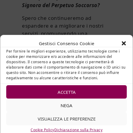
Signora del Perpetuo Soccorso?
Spero che continueremo ad
espandere e a migliorare i nostri
servizi, promuovendo una
maggiore consapevolezza e
Gestisci Consenso Cookie
accettazione della salute mentale
Per fornire le migliori esperienze, utilizziamo tecnologie come i
nella comunità. Aspiro a far sì che
cookie per memorizzare e/o accedere alle informazioni del
dispositivo. Il consenso a queste tecnologie ci permetterà di
l’ospedale continui a essere un faro
elaborare dati come il comportamento di navigazione o ID unici su
di speranza e di cura per tutti
questo sito. Non acconsentire o ritirare il consenso può influire
negativamente su alcune caratteristiche e funzioni.
coloro che ne hanno bisogno nel
sud del Paese.
ACCETTA
NEGA
Grazie Monica per il tuo impegno e
VISUALIZZA LE PREFERENZE
dedizione!
Cookie Policy
Dichiarazione sulla Privacy